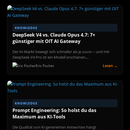
KNOWLEDGE
DeepSeek V4 vs. Claude Opus 4.7: 7×
günstiger mit OIT AI Gateway
Der KI-Markt bewegt sich schneller als je zuvor – und mit
DeepSeek V4 Pro ist ein Modell erschienen,...
Lesen →
Eric Fischer
KNOWLEDGE
Prompt Engineering: So holst du das
Maximum aus KI-Tools
Die Qualität von KI-generierten Antworten hängt