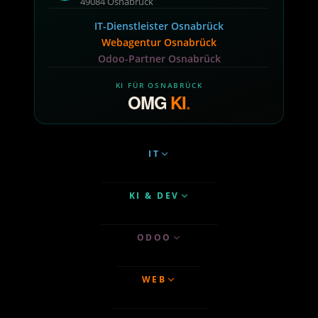
49084 Osnabrück
IT-Dienstleister Osnabrück
Webagentur Osnabrück
Odoo-Partner Osnabrück
KI FÜR OSNABRÜCK
OMG
KI
.
IT
KI & DEV
ODOO
WEB