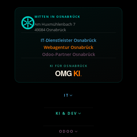
MITTEN IN OSNABRÜCK
Am Huxmühlenbach 7
49084 Osnabrück
IT-Dienstleister Osnabrück
Webagentur Osnabrück
Odoo-Partner Osnabrück
KI FÜR OSNABRÜCK
OMG
KI
.
IT
KI & DEV
ODOO