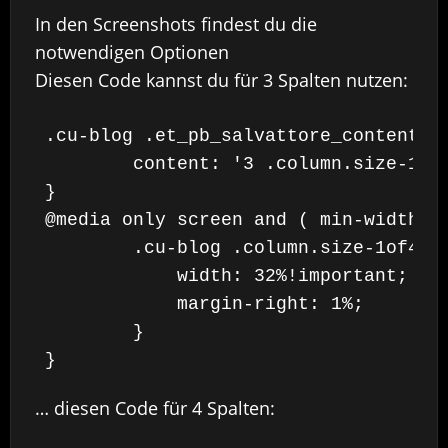
In den Screenshots findest du die
notwendigen Optionen
Diesen Code kannst du für 3 Spalten nutzen:
.cu-blog .et_pb_salvattore_content[da
	content: '3 .column.size-1of4' !important;

}

@media only screen and ( min-width: 9
	.cu-blog .column.size-1of4 {

	    width: 32%!important;

	    margin-right: 1%;

	}

}
… diesen Code für 4 Spalten: