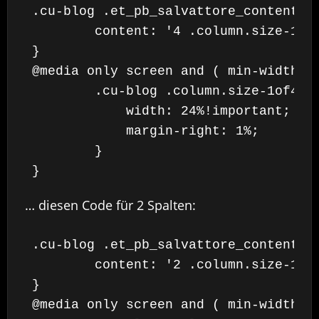
.cu-blog .et_pb_salvattore_content[da
	content: '4 .column.size-1of4' !important;

}

@media only screen and ( min-width: 9
	.cu-blog .column.size-1of4 {

	    width: 24%!important;

	    margin-right: 1%;

	}

}
… diesen Code für 2 Spalten:
.cu-blog .et_pb_salvattore_content[da
	content: '2 .column.size-1of4' !important;

}

@media only screen and ( min-width: 9