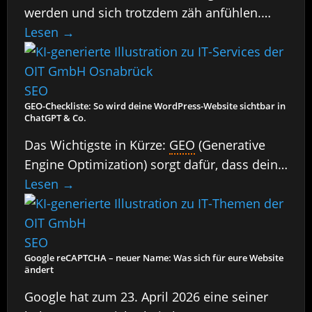
werden und sich trotzdem zäh anfühlen.
Genau dieses Parad…
Lesen →
SEO
GEO-Checkliste: So wird deine WordPress-Website sichtbar in
ChatGPT & Co.
Das Wichtigste in Kürze:
GEO
(Generative
Engine Optimization) sorgt dafür, dass deine
Website von K…
Lesen →
SEO
Google reCAPTCHA – neuer Name: Was sich für eure Website
ändert
Google hat zum 23. April 2026 eine seiner