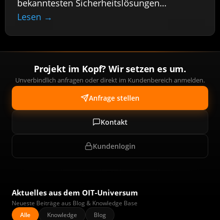
bekanntesten Sicherheitslösungen
umbenannt und in eine gr…
Lesen →
Projekt im Kopf? Wir setzen es um.
Unverbindlich anfragen oder direkt im Kundenbereich anmelden.
Anfrage stellen
Kontakt
Kundenlogin
Aktuelles aus dem OIT-Universum
Neueste Beiträge aus Blog & Knowledge Base
Alle
Knowledge
Blog