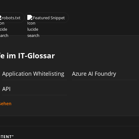
robots.txt
Featured Snippet
e im IT-Glossar
Application Whitelisting
Azure AI Foundry
API
nsehen
NTENT“