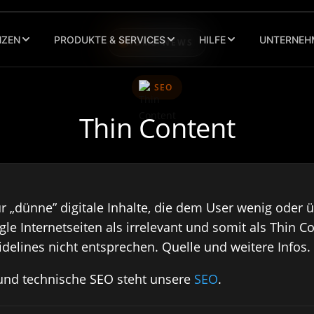
NZEN
PRODUKTE & SERVICES
HILFE
UNTERNEH
HOME
/
NEWS
SEO
Thin Content
für „dünne” digitale Inhalte, die dem User wenig ode
ogle Internetseiten als irrelevant und somit als Thin 
elines nicht entsprechen. Quelle und weitere Infos.
und technische SEO steht unsere
SEO
.