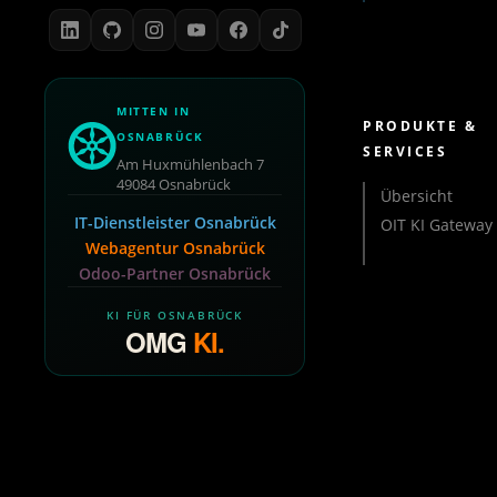
MITTEN IN
PRODUKTE &
OSNABRÜCK
SERVICES
Am Huxmühlenbach 7
49084 Osnabrück
Übersicht
IT-Dienstleister Osnabrück
OIT KI Gateway
Webagentur Osnabrück
Odoo-Partner Osnabrück
KI FÜR OSNABRÜCK
OMG
KI
.