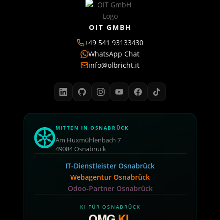
OIT GMBH
+49 541 93133430
WhatsApp Chat
info@olbricht.it
MITTEN IN OSNABRÜCK
Am Huxmühlenbach 7
49084 Osnabrück
IT-Dienstleister Osnabrück
Webagentur Osnabrück
Odoo-Partner Osnabrück
KI FÜR OSNABRÜCK
OMG
KI
.